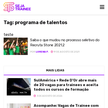
Tag:
programa de talentos
teste
Saiba o que mudou no processo seletivo do
Recruta Stone 2021.2
POR
LORENA P.
19 DE AGOSTO DE 2021
MAIS LIDAS
SulAmérica + Rede D’Or abre mais
de 20 vagas para trainees e aceita
todos os cursos de formação
3 DE AGOSTO DE 2026
Acompanhe: Vagas de Trainee com