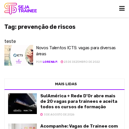
Tag:
prevenção de riscos
teste
Novos Talentos ICTS: vagas para diversas
áreas
POR
LORENA P.
23 DE DEZEMBRO DE 2022
MAIS LIDAS
SulAmérica + Rede D’Or abre mais
de 20 vagas para trainees e aceita
todos os cursos de formação
3 DE AGOSTO DE 2026
Acompanhe: Vagas de Trainee com