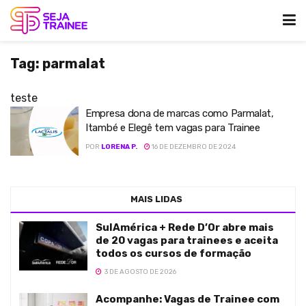
Tag:
parmalat
teste
Empresa dona de marcas como Parmalat,
Itambé e Elegê tem vagas para Trainee
POR
LORENA P.
16 DE DEZEMBRO DE 2024
MAIS LIDAS
SulAmérica + Rede D’Or abre mais
de 20 vagas para trainees e aceita
todos os cursos de formação
3 DE AGOSTO DE 2026
Acompanhe: Vagas de Trainee com