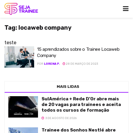
Tag:
locaweb company
teste
15 aprendizados sobre o Trainee Locaweb
Company
POR
LORENA P.
28 DE MARÇO DE 2023
MAIS LIDAS
SulAmérica + Rede D’Or abre mais
de 20 vagas para trainees e aceita
todos os cursos de formação
3 DE AGOSTO DE 2026
Trainee dos Sonhos Nestlé abre