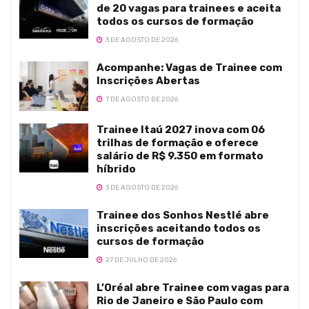
de 20 vagas para trainees e aceita
todos os cursos de formação
3 DE AGOSTO DE 2026
Acompanhe: Vagas de Trainee com
Inscrições Abertas
7 DE AGOSTO DE 2026
Trainee Itaú 2027 inova com 06
trilhas de formação e oferece
salário de R$ 9.350 em formato
híbrido
3 DE AGOSTO DE 2026
Trainee dos Sonhos Nestlé abre
inscrições aceitando todos os
cursos de formação
27 DE JULHO DE 2026
L’Oréal abre Trainee com vagas para
Rio de Janeiro e São Paulo com