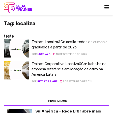
Tag:
localiza
teste
Trainee Localiza&Co aceita todos os cursos e
graduados a partir de 2023
POR
LORENA P.
18 DE SETEMBRO DE 2025
Trainee Corporativo Localiza&Co: trabalhe na
empresa referência em locação de carro na
América Latina
POR
RITA KASSIANE
9 DE SETEMBRO DE 2024
MAIS LIDAS
SulAmérica + Rede D’Or abre mais