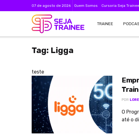
07 de agosto de 2026
Quem Somos
Cursoria Seja Traine
TRAINEE
PODCA
Tag:
Ligga
teste
Empre
Train
POR
LORE
O Progr
até o d