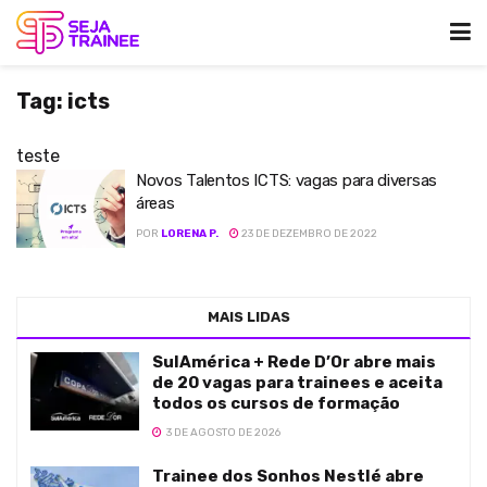
Tag:
icts
teste
Novos Talentos ICTS: vagas para diversas
áreas
POR
LORENA P.
23 DE DEZEMBRO DE 2022
MAIS LIDAS
SulAmérica + Rede D’Or abre mais
de 20 vagas para trainees e aceita
todos os cursos de formação
3 DE AGOSTO DE 2026
Trainee dos Sonhos Nestlé abre