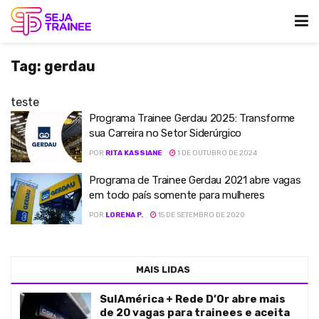
Tag:
gerdau
teste
Programa Trainee Gerdau 2025: Transforme
sua Carreira no Setor Siderúrgico
POR
RITA KASSIANE
1 DE OUTUBRO DE 2024
Programa de Trainee Gerdau 2021 abre vagas
em todo país somente para mulheres
POR
LORENA P.
15 DE SETEMBRO DE 2020
MAIS LIDAS
SulAmérica + Rede D’Or abre mais
de 20 vagas para trainees e aceita