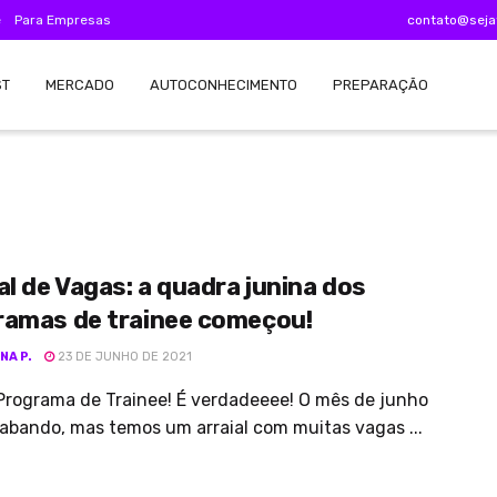
e
Para Empresas
contato@seja
ST
MERCADO
AUTOCONHECIMENTO
PREPARAÇÃO
al de Vagas: a quadra junina dos
ramas de trainee começou!
NA P.
23 DE JUNHO DE 2021
Programa de Trainee! É verdadeeee! O mês de junho
abando, mas temos um arraial com muitas vagas ...