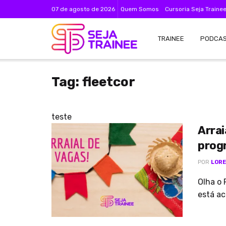
07 de agosto de 2026
Quem Somos
Cursoria Seja Traine
TRAINEE
PODCA
Tag:
fleetcor
teste
Arrai
prog
POR
LORE
Olha o 
está ac