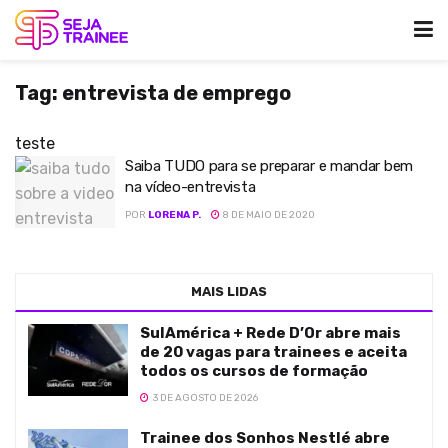
Tag:
entrevista de emprego
teste
Saiba TUDO para se preparar e mandar bem
na vídeo-entrevista
POR
LORENA P.
8 DE MAIO DE 2020
MAIS LIDAS
SulAmérica + Rede D’Or abre mais
de 20 vagas para trainees e aceita
todos os cursos de formação
3 DE AGOSTO DE 2026
Trainee dos Sonhos Nestlé abre