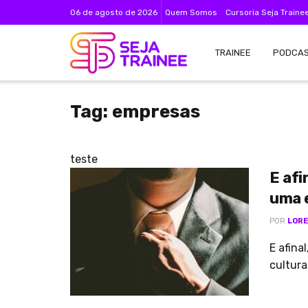
06 de agosto de 2026
Quem Somos
Cursoria Seja Traine
TRAINEE
PODCA
Tag:
empresas
teste
E afi
uma 
POR
LORE
E afina
cultura