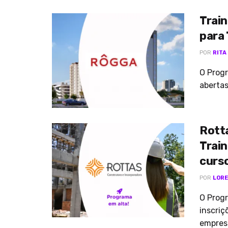
Trai
para 
POR
RITA
O Progr
abertas
Rott
Train
curso
POR
LORE
O Prog
inscriç
empresa