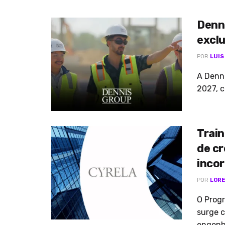
Denn
exclu
POR
LUIS
A Denni
2027, c
Train
de c
incor
POR
LORE
O Prog
surge 
engenhe