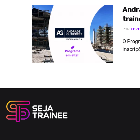
Andr
train
POR
LORE
O Prog
inscriç