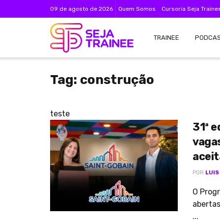
09 de agosto de 2026
Quem Somos
Cursoria Seja Traine
TRAINEE
PODCA
Tag:
construção
teste
31ª e
vagas
acei
POR
LUIS
O Progr
abertas
...