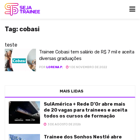
Tag:
cobasi
teste
Trainee Cobasi tem salário de R$ 7 mil e aceita
diversas graduações
POR
LORENA P.
1 DE NOVEMBRO DE 2022
MAIS LIDAS
SulAmérica + Rede D’Or abre mais
de 20 vagas para trainees e aceita
todos os cursos de formação
3 DE AGOSTO DE 2026
Trainee dos Sonhos Nestlé abre