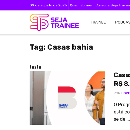
09 de agosto de 2026
Quem Somos
Cursoria Seja Traine
TRAINEE
PODCA
Tag:
Casas bahia
teste
Casas
R$ 8.
POR
LORE
O Prog
está co
se de ...