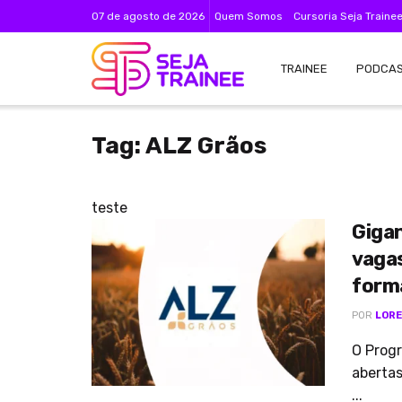
07 de agosto de 2026
Quem Somos
Cursoria Seja Traine
TRAINEE
PODCA
Tag:
ALZ Grãos
teste
Giga
vagas
form
POR
LORE
O Prog
abertas
...