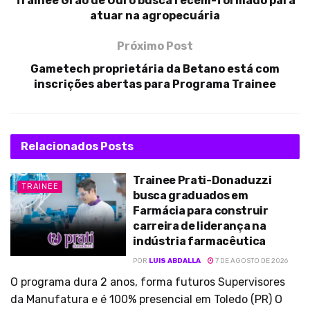
Trainee Grão de Ouro busca recém-formado para
atuar na agropecuária
Próximo Post
Gametech proprietária da Betano está com
inscrições abertas para Programa Trainee
Relacionados
Posts
Trainee Prati-Donaduzzi
TRAINEE
busca graduados em
Farmácia para construir
carreira de liderança na
indústria farmacêutica
POR
LUIS ABDALLA
7 DE AGOSTO DE 2026
O programa dura 2 anos, forma futuros Supervisores
da Manufatura e é 100% presencial em Toledo (PR) O