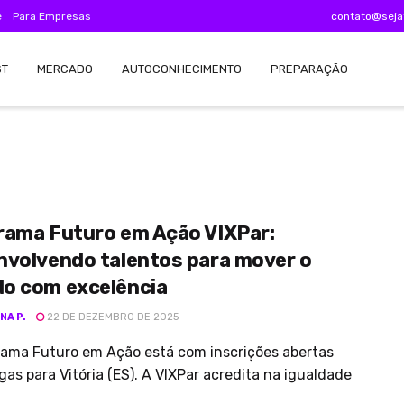
e
Para Empresas
contato@seja
ST
MERCADO
AUTOCONHECIMENTO
PREPARAÇÃO
rama Futuro em Ação VIXPar:
nvolvendo talentos para mover o
o com excelência
NA P.
22 DE DEZEMBRO DE 2025
rama Futuro em Ação está com inscrições abertas
as para Vitória (ES). A VIXPar acredita na igualdade