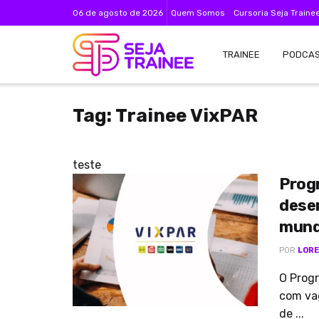
06 de agosto de 2026
Quem Somos
Cursoria Seja Traine
TRAINEE
PODCA
Tag:
Trainee VixPAR
teste
Prog
dese
mund
POR
LORE
O Prog
com vag
de ...