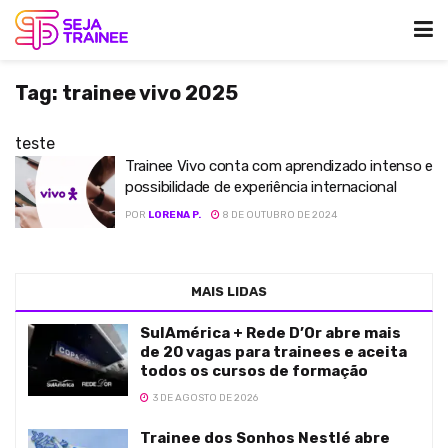
Tag:
trainee vivo 2025
teste
Trainee Vivo conta com aprendizado intenso e
possibilidade de experiência internacional
POR
LORENA P.
8 DE OUTUBRO DE 2024
MAIS LIDAS
SulAmérica + Rede D’Or abre mais
de 20 vagas para trainees e aceita
todos os cursos de formação
3 DE AGOSTO DE 2026
Trainee dos Sonhos Nestlé abre