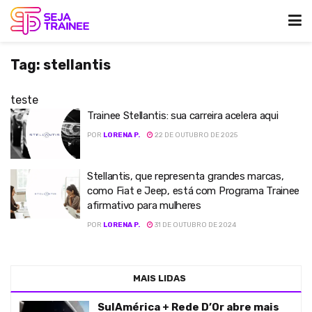
Tag:
stellantis
teste
Trainee Stellantis: sua carreira acelera aqui
POR
LORENA P.
22 DE OUTUBRO DE 2025
Stellantis, que representa grandes marcas,
como Fiat e Jeep, está com Programa Trainee
afirmativo para mulheres
POR
LORENA P.
31 DE OUTUBRO DE 2024
MAIS LIDAS
SulAmérica + Rede D’Or abre mais