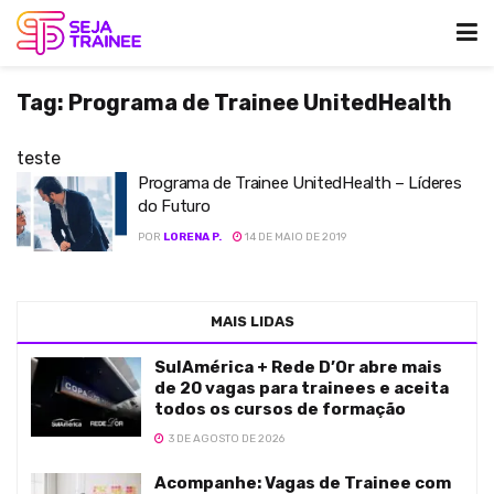
Tag:
Programa de Trainee UnitedHealth
teste
Programa de Trainee UnitedHealth – Líderes
do Futuro
POR
LORENA P.
14 DE MAIO DE 2019
MAIS LIDAS
SulAmérica + Rede D’Or abre mais
de 20 vagas para trainees e aceita
todos os cursos de formação
3 DE AGOSTO DE 2026
Acompanhe: Vagas de Trainee com