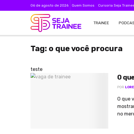
06 de agosto de 2026
Quem Somos
Cursoria Seja Traine
TRAINEE
PODCA
Tag:
o que você procura
teste
O que
POR
LORE
O que 
mostra
no merc