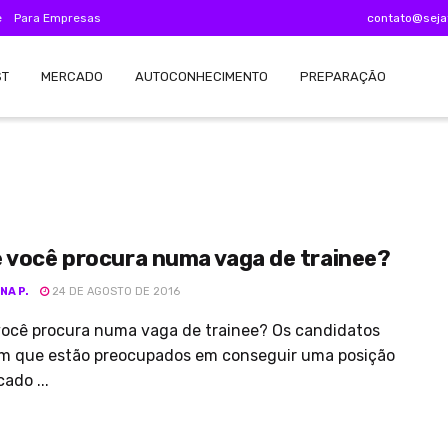
e
Para Empresas
contato@seja
ST
MERCADO
AUTOCONHECIMENTO
PREPARAÇÃO
 você procura numa vaga de trainee?
NA P.
24 DE AGOSTO DE 2016
você procura numa vaga de trainee? Os candidatos
m que estão preocupados em conseguir uma posição
ado ...