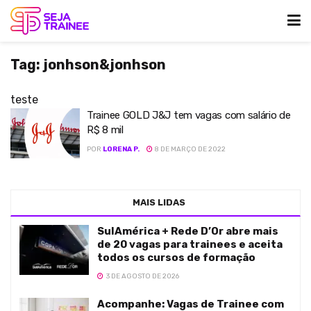
Tag:
jonhson&jonhson
teste
Trainee GOLD J&J tem vagas com salário de
R$ 8 mil
POR
LORENA P.
8 DE MARÇO DE 2022
MAIS LIDAS
SulAmérica + Rede D’Or abre mais
de 20 vagas para trainees e aceita
todos os cursos de formação
3 DE AGOSTO DE 2026
Acompanhe: Vagas de Trainee com