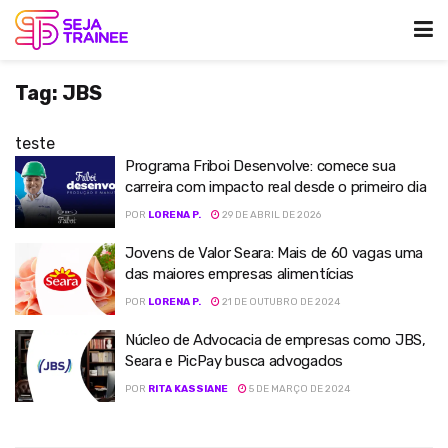
Tag:
JBS
teste
Programa Friboi Desenvolve: comece sua
carreira com impacto real desde o primeiro dia
POR
LORENA P.
29 DE ABRIL DE 2026
Jovens de Valor Seara: Mais de 60 vagas uma
das maiores empresas alimentícias
POR
LORENA P.
21 DE OUTUBRO DE 2024
Núcleo de Advocacia de empresas como JBS,
Seara e PicPay busca advogados
POR
RITA KASSIANE
5 DE MARÇO DE 2024