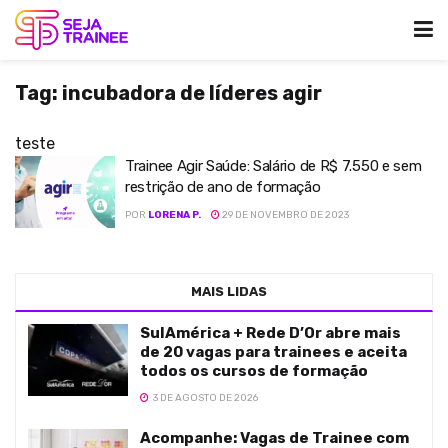
Tag:
incubadora de líderes agir
teste
Trainee Agir Saúde: Salário de R$ 7.550 e sem
restrição de ano de formação
POR
LORENA P.
29 DE NOVEMBRO DE 2023
MAIS LIDAS
SulAmérica + Rede D’Or abre mais
de 20 vagas para trainees e aceita
todos os cursos de formação
3 DE AGOSTO DE 2026
Acompanhe: Vagas de Trainee com