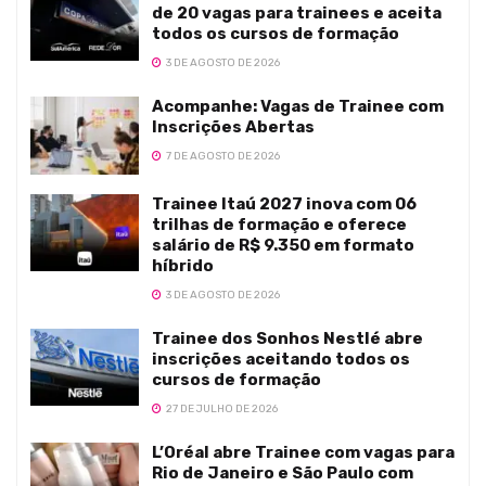
de 20 vagas para trainees e aceita
todos os cursos de formação
3 DE AGOSTO DE 2026
Acompanhe: Vagas de Trainee com
Inscrições Abertas
7 DE AGOSTO DE 2026
Trainee Itaú 2027 inova com 06
trilhas de formação e oferece
salário de R$ 9.350 em formato
híbrido
3 DE AGOSTO DE 2026
Trainee dos Sonhos Nestlé abre
inscrições aceitando todos os
cursos de formação
27 DE JULHO DE 2026
L’Oréal abre Trainee com vagas para
Rio de Janeiro e São Paulo com