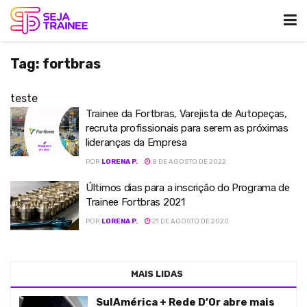
Tag:
fortbras
teste
Trainee da Fortbras, Varejista de Autopeças,
recruta profissionais para serem as próximas
lideranças da Empresa
POR
LORENA P.
8 DE AGOSTO DE 2022
Últimos dias para a inscrição do Programa de
Trainee Fortbras 2021
POR
LORENA P.
21 DE AGOSTO DE 2020
MAIS LIDAS
SulAmérica + Rede D’Or abre mais