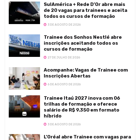
SulAmérica + Rede D’Or abre mais
de 20 vagas para trainees e aceita
todos os cursos de formação
3 DE AGOSTO DE 2026
Trainee dos Sonhos Nestlé abre
inscrições aceitando todos os
cursos de formação
27 DE JULHO DE 2026
Acompanhe: Vagas de Trainee com
Inscrições Abertas
6 DE AGOSTO DE 2026
Trainee Itaú 2027 inova com 06
trilhas de formação e oferece
salário de R$ 9.350 em formato
híbrido
3 DE AGOSTO DE 2026
L’Oréal abre Trainee com vagas para