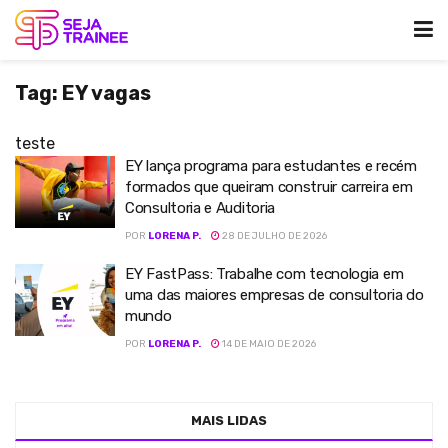
Tag:
EY vagas
teste
EY lança programa para estudantes e recém
formados que queiram construir carreira em
Consultoria e Auditoria
POR
LORENA P.
28 DE JULHO DE 2026
EY FastPass: Trabalhe com tecnologia em
uma das maiores empresas de consultoria do
mundo
POR
LORENA P.
14 DE MAIO DE 2026
MAIS LIDAS