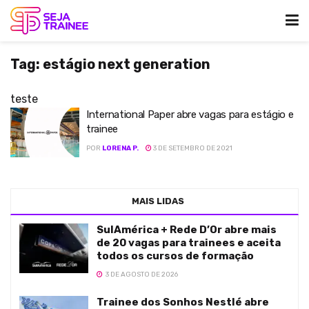
Tag:
estágio next generation
teste
International Paper abre vagas para estágio e
trainee
POR
LORENA P.
3 DE SETEMBRO DE 2021
MAIS LIDAS
SulAmérica + Rede D’Or abre mais
de 20 vagas para trainees e aceita
todos os cursos de formação
3 DE AGOSTO DE 2026
Trainee dos Sonhos Nestlé abre