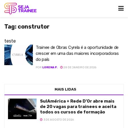
Tag:
construtor
teste
Trainee de Obras Cyrela é a oportunidade de
crescer em uma das maiores incorporadoras
do país
POR
LORENA P.
28 DE JANEIRO DE 2026
MAIS LIDAS
SulAmérica + Rede D’Or abre mais
de 20 vagas para trainees e aceita
todos os cursos de formação
3 DE AGOSTO DE 2026