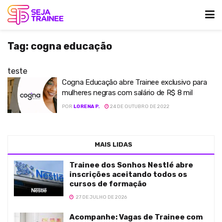
Tag:
cogna educação
teste
Cogna Educação abre Trainee exclusivo para
mulheres negras com salário de R$ 8 mil
POR
LORENA P.
24 DE OUTUBRO DE 2022
MAIS LIDAS
Trainee dos Sonhos Nestlé abre
inscrições aceitando todos os
cursos de formação
27 DE JULHO DE 2026
Acompanhe: Vagas de Trainee com