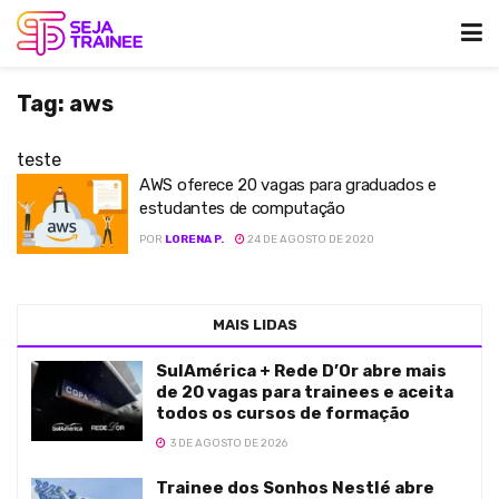
Tag:
aws
teste
AWS oferece 20 vagas para graduados e
estudantes de computação
POR
LORENA P.
24 DE AGOSTO DE 2020
MAIS LIDAS
SulAmérica + Rede D’Or abre mais
de 20 vagas para trainees e aceita
todos os cursos de formação
3 DE AGOSTO DE 2026
Trainee dos Sonhos Nestlé abre