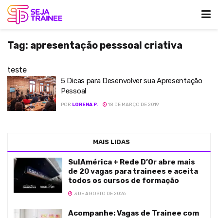
Tag:
apresentação pesssoal criativa
teste
5 Dicas para Desenvolver sua Apresentação
Pessoal
POR
LORENA P.
18 DE MARÇO DE 2019
MAIS LIDAS
SulAmérica + Rede D’Or abre mais
de 20 vagas para trainees e aceita
todos os cursos de formação
3 DE AGOSTO DE 2026
Acompanhe: Vagas de Trainee com