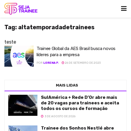
Tag:
altatemporadadetrainees
teste
Trainee Global da AES Brasil busca novos
líderes para a empresa
POR
LORENA P.
26 DE SETEMBRO DE 2023
MAIS LIDAS
SulAmérica + Rede D’Or abre mais
de 20 vagas para trainees e aceita
todos os cursos de formação
3 DE AGOSTO DE 2026
Trainee dos Sonhos Nestlé abre